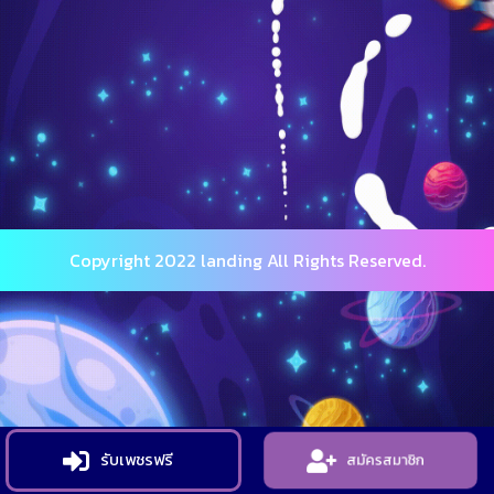
slot
pgslot โปรทุนน้อย เริ่มต้นต่ำ เล่นได้ทุกเกม รองรับมือถือแบบ 24
ชั่วโมง
7 มกราคม 2026
pgslot โปรทุนน้อย ทางเลือกของคนงบน้อย เล่นง่าย กำไรได้จริง
จากประสบการณ์ตรง ในช่วงที่ผมเริ่มหันมาสนใจเกมสล็อต
ออนไลน์ ยอมรับตรง ๆ ว่าไม่ได้มีงบเยอะเหมือนคนอื่น เงินทุนที่ใช้
เล่นแต่ละครั้งมีจำกัดมาก ทำใ […]
Copyright 2022 landing All Rights Reserved.
รับเพชรฟรี
สมัครสมาชิก