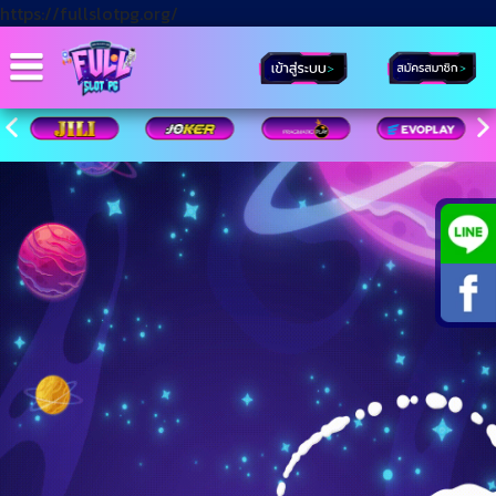
https://fullslotpg.org/