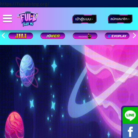
https://fullslotpg.org/