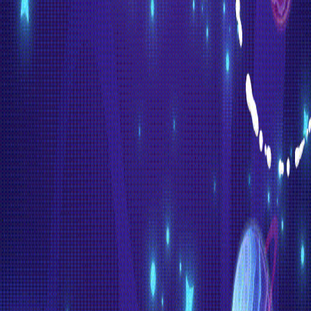
สนุกกับ สมัคร pgslot to วันนี้ รับโบนัสและเครดิตฟรีทันที
ทดลองเล่นสล็อต pgslot ฟรีทุกเกม พร้อมเล่นผ่านมือถือ แตก
ง่าย การเล่นสล็อตออนไลน์ถือเป็นหนึ่งในกิจกรรมที่ได้รับความ
นิยมอย่างมากในปัจจุบัน และถ้าพ […]
slot
เกมค่าย pgslot เกมสล็อต ได้เงินจริง พร้อมลุ้นโบนัสใหญ่ทุกวัน!