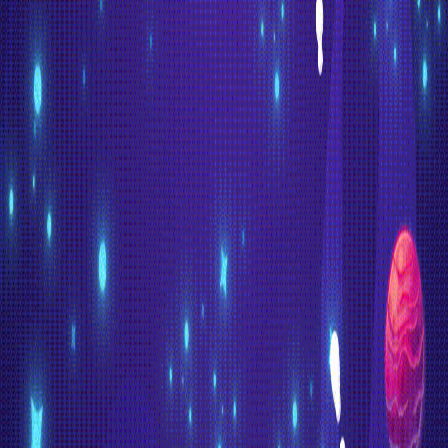
ง่าย โบนัสแตกบ่อย และรองรับการเ […]
slot
pgslot to เกมสล็อตหลายเกม ทดลองเล่นฟรี แตกง่าย ทำกำไร
ได้จริง
19 สิงหาคม 2025