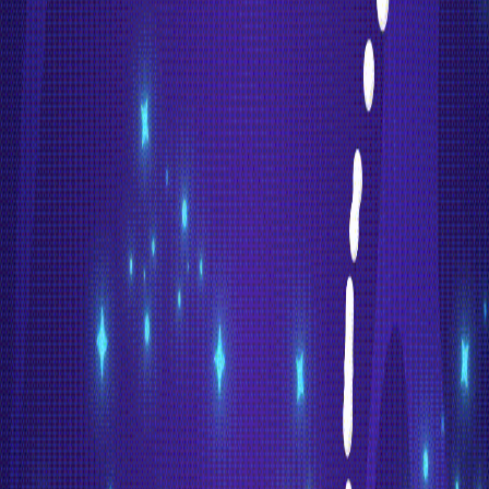
slot
เล่นเกม pgslot แตกง่าย ใครอยากสนุกและทำเงินพร้อมกันตอนนี้
28 สิงหาคม 2025
เล่นเกม PGSlot แตกง่าย พร้อมเทคนิคทำเงินจริง ทดลองเล่น
สล็อต PG ฟรีทุกเกม ผ่านเว็บตรง PGSlot เป็นหนึ่งในเกมสล็อต
ออนไลน์ที่ได้รับความนิยมสูงสุดในปี 2025 ด้วยระบบเกมที่เล่น