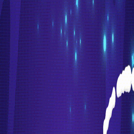
slot
pgslot ของแท้ ลิขสิทธิ์ชัดเจน มีเกมสล็อตครบทุกแนว ฟีเจอร์
โบนัสเยอะ
16 กันยายน 2025
PGSlot ของแท้ เว็บสล็อต PG ของแท้ มีอะไรบ้าง เกมสล็อต
ออนไลน์ได้รับความนิยมอย่างแพร่หลาย การเลือกเล่น PGSlot
ของแท้ หรือ เว็บสล็อต PG ของแท้ กลายเป็นสิ่งสำคัญสำหรับผู้
เล่นที่ต้องการความมั่นใจ ทั้งเรื่อ […]