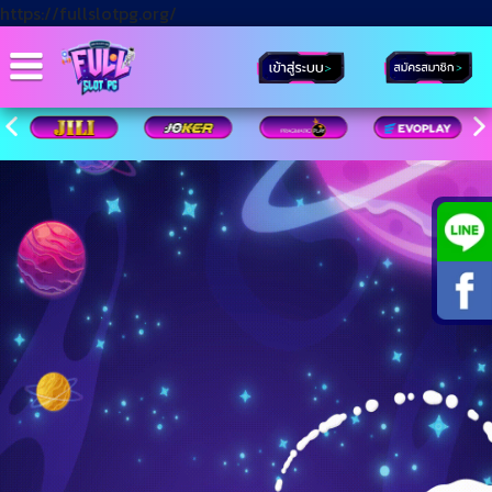
https://fullslotpg.org/