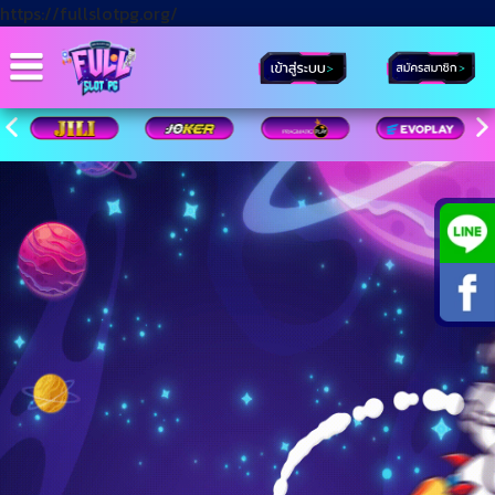
https://fullslotpg.org/