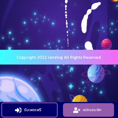
slot
pgslot เว็บแม่ แตกง่าย โบนัสแจ็คพอตสูง เล่นได้ทุกที่ทุกเวลา
21 สิงหาคม 2025
สนุกกับ pgslot เว็บแม่ เว็บตรงไม่ผ่านเอเย่นต์ เล่นง่าย แตกง่าย
สมัครวันนี้รับเครดิตฟรี ทดลองเล่นฟรีทุกเกม รองรับมือถือทุก
ระบบ ฝากถอนออโต้ การเล่นสล็อตออนไลน์ในปัจจุบันนั้นไม่ได้เป็น
เพียงแค่ความบันเทิง […]
Copyright 2022 landing All Rights Reserved.
รับเพชรฟรี
สมัครสมาชิก