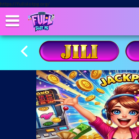
https://fullslotpg.org/