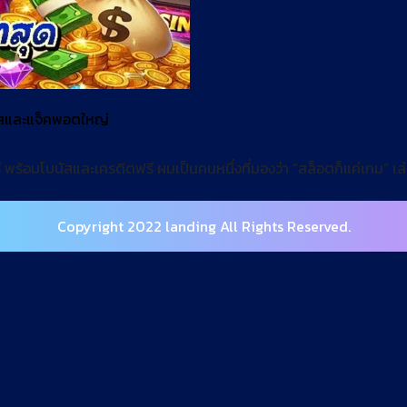
นัสและแจ็คพอตใหญ่
พร้อมโบนัสและเครดิตฟรี ผมเป็นคนหนึ่งที่มองว่า “สล็อตก็แค่เกม” เล่น
Copyright 2022 landing All Rights Reserved.