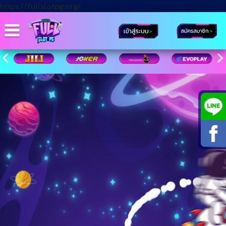
https://fullslotpg.org/