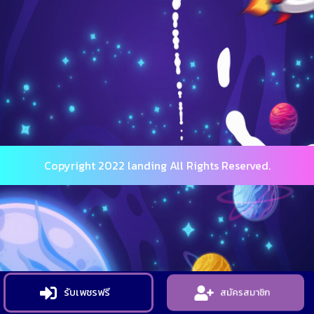
slot
pgslot register สมัครง่าย ระบบเสถียร เกมแตกสนุก เล่นง่าย
จ่ายจริง
19 มกราคม 2026
pgslot register คืออะไร ทำไมคนเล่นสล็อตนิยมสมัคร pgslot
เว็บตรง pgslot register คือขั้นตอนการสมัครสมาชิกเพื่อเข้าเล่น
เกมสล็อตจากค่าย PG Soft (Pocket Games Soft) ผ่านเว็บ
สล็อตที่ให้บริการโดยตรง หรือที่ […]
Copyright 2022 landing All Rights Reserved.
รับเพชรฟรี
สมัครสมาชิก