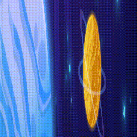
ถ้าคุณสังเกตดี ๆ ช่วงหลัง ๆ นี้ pgslot กำลังได้รับความนิยม
อย่างสูง หากเราเข้าไปค้นหาเว็บสล็อตออนไลน์ล่ะก็ เว็บ pg จะเป็น
เว็บไซต์ที่โผล่มาบ่อยมาก ๆ เลยล่ะครับ จนหลายคนเริ่มตั้งคำถาม
ว่า ทำไมค่ายเกมนี้ถึ […]
slot