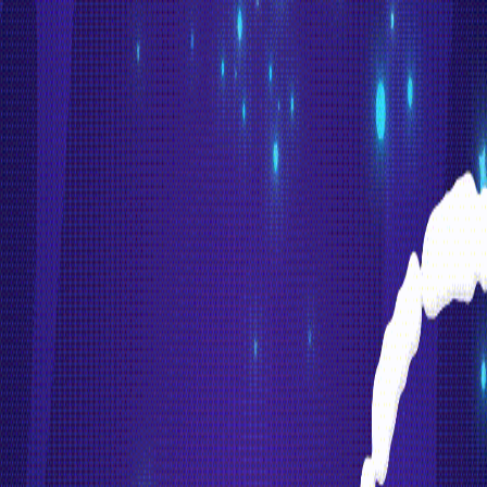
slot
รีวิวเว็บ pgslot ที่สายสล็อตเข้าเล่นซ้ำมากกว่าหนึ่งรอบ
3 เมษายน 2026
เวลาที่เราพูดถึงเว็บ pgslot สิ่งที่น่าสนใจมากกว่าเล่นครั้งแรกแล้ว
เป็นยังไง คือทำไมสายสล็อตมากมายถึงกลับมาเล่นซ้ำมากกว่า
หนึ่งรอบ? ตอนเข้ามาเล่นครั้งแรกอาจเกิดจากความอยากรู้อยาก
ลอง แต่การกลับมาเล่นซ้ำรอ […]