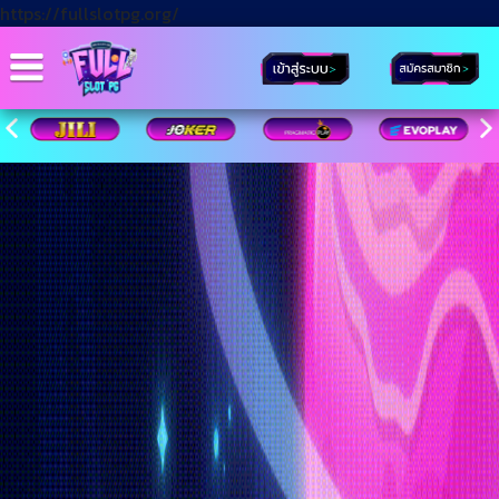
https://fullslotpg.org/