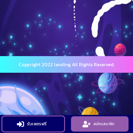
slot
slot pg168 ประสบการณ์การเล่นสล็อตที่ทันสมัยและไม่ซ้ำซาก
17 มีนาคม 2025
slot pg168 เป็นหนึ่งในเว็บไซต์ที่ได้รับความนิยมในวงการสล็อต
ออนไลน์ ด้วยการเสนอเกมสล็อตออนไลน์ที่หลากหลาย รวมถึง
การอัปเดตเกมใหม่ๆ ทุกสัปดาห์ ซึ่งทำให้ผู้เล่นไม่เบื่อหน่ายและ
สามารถสนุกไปกับเกมใหม […]
Copyright 2022 landing All Rights Reserved.
รับเพชรฟรี
สมัครสมาชิก