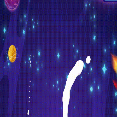
slot
pgslot77 เว็บตรง ไม่ผ่านเอเย่นต์ เครดิตฟรีที่ช่วยเพิ่มโอกาสชนะ
18 สิงหาคม 2025
สนุกสุดมันส์กับ pgslot77 เว็บตรงสล็อตแตกง่าย 2025 พร้อม
รับเครดิตฟรี ทดลองเล่นง่ายผ่านมือถือ สมัครสมาชิกวันนี้ พร้อม
โปรโมชั่นเด็ดมากมาย! ปี 2025 ถือเป็นปีทองของผู้ที่ชื่นชอบเกม
สล็อตออนไลน์ โดยเฉพาะกับ […]