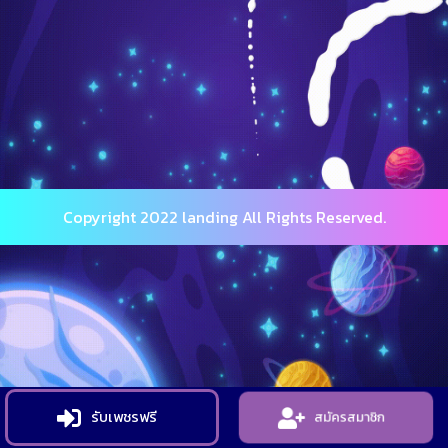
slot
pgslotto แนะนำเว็บสล็อตสุดฮิต 2023
9 กุมภาพันธ์ 2023
pgslotto วันนี้เรามาดู เว็บสล็อตออนไลน์ ที่กำลังได้รับความนิยม
ในตอนนี้กันดีกว่าค่ะ เว็บที่เราจะมาแนะนำทุกท่านได้รู้จัก ก็คือ เว็บ
คาสิโนออนไลน์ fullslotpg เว็บของเรามีการ รวมเกมสล็อตใหม่
ล่าสุด 2023 ที่ […]
Copyright 2022 landing All Rights Reserved.
รับเพชรฟรี
สมัครสมาชิก