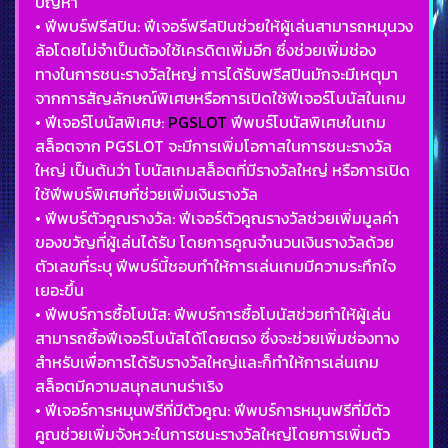
ปัญหา
• ฟีพบร์ฟรีสปิน: ฟีเจอร์ฟรีสปินช่วยให้ผู้เล่นสามารถหมุนวง
ล้อโดยไม่จำเป็นต้องใช้เครดิตเพิ่มอีก ซึ่งช่วยเพิ่มช่อง
ทางในการชนะรางวัลใหญ่ การได้รับฟรีสปินมักจะมีเหตุมา
จากการสัญลักษณ์พิเศษหรือการเปิดใช้ฟีเจอร์โบนัสในเกม
• ฟีเจอร์โบนัสพิเศษ:
PGSLOT
ฟีพบร์โบนัสพิเศษในเกม
สล็อตจาก PGSLOT จะมีการเพิ่มโอกาสในการชนะรางวัล
ใหญ่ เป็นต้นว่า โบนัสเกมสล็อตที่มีรางวัลใหญ่ หรือการเปิด
ใช้ฟีพบร์พิเศษที่ช่วยเพิ่มเงินรางวัล
• ฟีพบร์ตัวคูณรางวัล: ฟีเจอร์ตัวคูณรางวัลช่วยเพิ่มมูลค่า
ของขวัญที่ผู้เล่นได้รับ โดยการคูณจำนวนเงินรางวัลด้วย
ตัวเลขที่ระบุ ฟีพบร์นี้ชอบทำให้การเล่นเกมมีความระทึกใจ
เยอะขึ้น
• ฟีพบร์การซื้อโบนัส: ฟีพบร์การซื้อโบนัสช่วยทำให้ผู้เล่น
สามารถซื้อฟีเจอร์โบนัสได้โดยตรง ซึ่งจะช่วยเพิ่มช่องทาง
สำหรับเพื่อการได้รับรางวัลใหญ่และก็ทำให้การเล่นเกม
สล็อตมีความสนุกสนานร่าเริง
• ฟีเจอร์การหมุนฟรีที่มีตัวคูณ: ฟีพบร์การหมุนฟรีที่มีตัว
คูณช่วยเพิ่มจังหวะในการชนะรางวัลใหญ่โดยการเพิ่มตัว