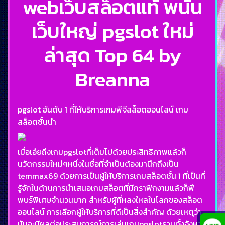
webเว็บสล็อตแท้ พนัน
เว็บใหญ่ pgslot ใหม่
ล่าสุด Top 64 by
Breanna
pgslot อันดับ 1 ที่ให้บริการเกมพีจีสล็อตออนไลน์ เกม
สล็อตชั้นนำ
เมื่อเอ๋ยถึงเกมpgslotที่เต็มไปด้วยประสิทธิภาพแล้วก็
นวัตกรรมใหม่ๆหนึ่งในชื่อที่จำเป็นต้องมานึกถึงเป็น
temmax69 ด้วยการเป็นผู้ให้บริการเกมสล็อตชั้น 1 ที่เป็นที่
รู้จักในด้านการนำเสนอเกมสล็อตที่มีกราฟิกงามแล้วก็ฟี
พบร์พิเศษจำนวนมาก สำหรับผู้ที่หลงใหลในโลกของสล็อต
ออนไลน์ การเลือกผู้ให้บริการที่ดีเป็นสิ่งสำคัญ ด้วยเหตุว่า
มันจะมีผลต่อประสบการณ์การเล่นเกมpgslotรวมทั้งจังหวะ