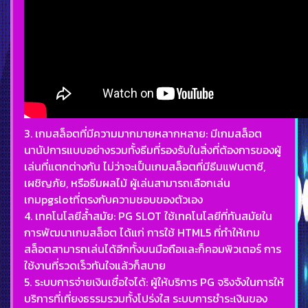
3. เกมสล็อตที่มีความมากมายหลากหลาย: มีเกมสล็อต
นานัปการแบบอย่างรวมทั้งธีมที่รองรับในสิ่งที่ต้องการของผู้
เล่นที่แตกต่างกัน ไม่ว่าจะเป็นเกมสล็อตที่มีธีมแฟนตาซี,
เผชิญภัย, หรือธีมผลไม้ ผู้เล่นสามารถเลือกเล่น
เกมpgslotที่ตรงกับความชอบของตัวเอง
4. เทคโนโลยีล้ำสมัย: PG SLOT ใช้เทคโนโลยีที่ทันสมัยใน
การพัฒนาเกมสล็อต ได้แก่ การใช้ HTML5 ที่ทำให้เกม
สล็อตสามารถเล่นได้อีกทั้งบนมือถือและก็คอมพิวเตอร์ การ
ใช้งานที่รวดเร็วทันใจแล้วก็สบาย
5. ระบบการจ่ายเงินเชื่อใจได้: ผู้ให้บริการ PG จริงจังในการให้
บริการที่เที่ยงธรรมรวมทั้งโปร่งใส ระบบการชำระเงินของ