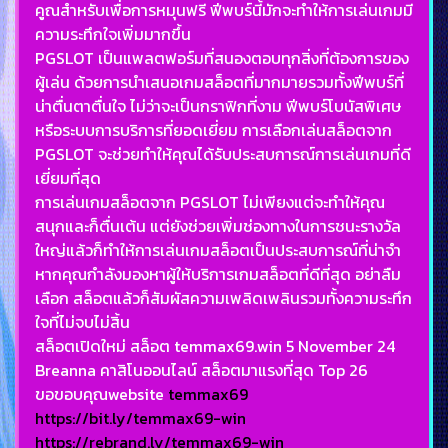
คูณสำหรับเพื่อการหมุนฟรี ฟีพบร์นี้มักจะทำให้การเล่นเกมมี
ความระทึกใจเพิ่มมากขึ้น
PGSLOT เป็นแพลตฟอร์มที่สนองตอบทุกสิ่งที่ต้องการของ
ผู้เล่น ด้วยการนำเสนอเกมสล็อตที่มากมายรวมทั้งฟีพบร์ที่
น่าตื่นตาตื่นใจ ไม่ว่าจะเป็นกราฟิกที่งาม ฟีพบร์โบนัสพิเศษ
หรือระบบการบริการที่ยอดเยี่ยม การเลือกเล่นสล็อตจาก
PGSLOT จะช่วยทำให้คุณได้รับประสบการณ์การเล่นเกมที่ดี
เยี่ยมที่สุด
การเล่นเกมสล็อตจาก PGSLOT ไม่เพียงแต่จะทำให้คุณ
สนุกและก็ตื่นเต้น แต่ยังช่วยเพิ่มช่องทางในการชนะรางวัล
ใหญ่แล้วก็ทำให้การเล่นเกมสล็อตเป็นประสบการณ์ที่น่าจำ
หากคุณกำลังมองหาผู้ให้บริการเกมสล็อตที่ดีที่สุด อย่าลืม
เลือก สล็อตแล้วก็สัมผัสความเพลิดเพลินรวมทั้งความระทึก
ใจที่ไม่จบไม่สิ้น
สล็อตเปิดใหม่ สล็อต temmax69.win 5 November 24
Breanna คาสิโนออนไลน์ สล็อตมาแรงที่สุด Top 26
ขอขอบคุณwebsite
temmax69
https://bit.ly/temmax69-win
https://rebrand.ly/temmax69-win