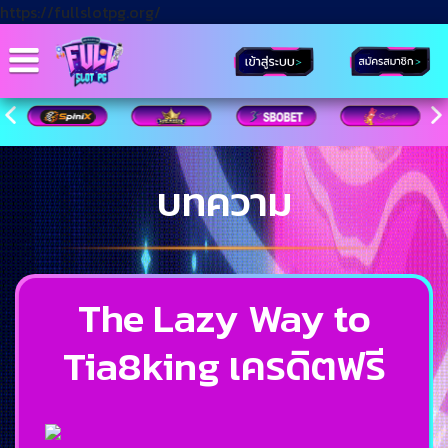
https://fullslotpg.org/
บทความ
The Lazy Way to
Tia8king เครดิตฟรี