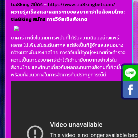
tia8king สมัคร
–
https://www.tia8kingbet.com/
.
ความรุ่งเรืองและผลกระทบของบาคาร่าในสังคมไทย:
tia8king สมัคร
การวิจัยเชิงสังเกต
บาคาร่า หนึ่งในเกมการพนันที่ได้รับความนิยมอย่างแพร่
หลาย ไม่เพียงในระดับสากล แต่ยังเป็นที่รู้จักและเล่นอย่าง
กว้างขวางในประเทศไทย การวิจัยนี้มีจุดมุ่งหมายที่จะสำรวจ
ความเป็นมาของบาคาร่าว่าได้เข้ามามีบทบาทอย่างไรใน
สังคมไทย และศึกษาเกี่ยวกับผลกระทบทางสังคมที่เกิดขึ้น
พร้อมทั้งแนวทางในการจัดการกับปรากฏการณ์นี้