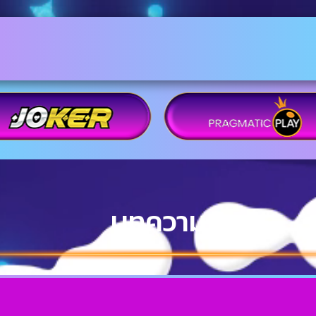
บทความ