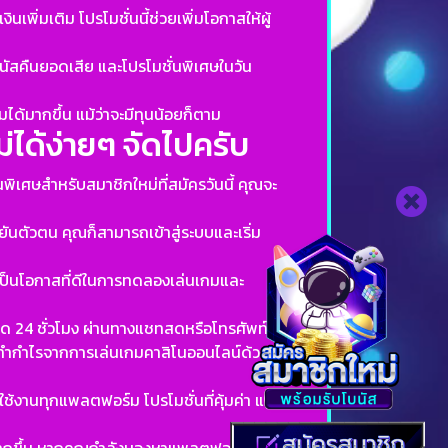
เพิ่มเติม โปรโมชั่นนี้ช่วยเพิ่มโอกาสให้ผู้
โบนัสคืนยอดเสีย และโปรโมชั่นพิเศษในวัน
ด้มากขึ้น แม้ว่าจะมีทุนน้อยก็ตาม
่ได้ง่ายๆ จัดไปครับ
นพิเศษสำหรับสมาชิกใหม่ที่สมัครวันนี้ คุณจะ
ันตัวตน คุณก็สามารถเข้าสู่ระบบและเริ่ม
งเป็นโอกาสที่ดีในการทดลองเล่นเกมและ
อด 24 ชั่วโมง ผ่านทางแชทสดหรือโทรศัพท์
ารทำกำไรจากการเล่นเกมคาสิโนออนไลน์ด้วย
ใช้งานทุกแพลตฟอร์ม โปรโมชั่นที่คุ้มค่า และ