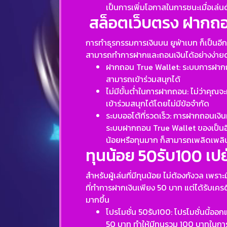
เป็นการเพิ่มโอกาสในการชนะเมื่อเล่นด
สล็อตเว็บตรง ฝากถอน t
การทำธุรกรรมการเงินบน ยูฟ่าเบท ก็เป็นอีกหน
สามารถทำการฝากและถอนเงินได้อย่างง่ายดาย
ฝากถอน True Wallet: ระบบการฝากถอน
สามารถเข้าร่วมสนุกได้
ไม่มีขั้นต่ำในการฝากถอน: ไม่ว่าคุณจ
เข้าร่วมสนุกได้โดยไม่มีข้อจำกัด
ระบบออโต้ที่รวดเร็ว: การฝากถอนเงินผ่
ระบบฝากถอน True Wallet ของเป็นอีกหนึ
น้อยหรือทุนมาก ก็สามารถเพลิดเพลินก
ทุนน้อย 50รับ100 เปย
สำหรับผู้เล่นที่มีทุนน้อย ไม่ต้องกังวล เพราะ
ที่ทำการฝากเงินเพียง 50 บาท แต่ได้รับเครด
มากขึ้น
โปรโมชั่น 50รับ100: โปรโมชั่นนี้ออกแ
50 บาท ทำให้มีทุนรวม 100 บาทในกา