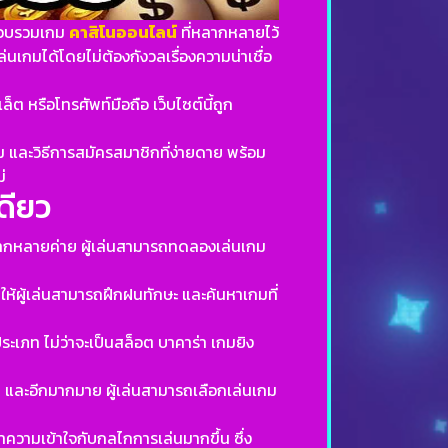
ี่รวบรวมเกม
คาสิโนออนไลน์
ที่หลากหลายไว้
เล่นเกมได้โดยไม่ต้องกังวลเรื่องความน่าเชื่อ
 หรือโทรศัพท์มือถือ เว็บไซต์นี้ถูก
ยม และวิธีการสมัครสมาชิกที่ง่ายดาย พร้อม
่
ดียว
ลากหลายค่าย ผู้เล่นสามารถทดลองเล่นเกม
ห้ผู้เล่นสามารถฝึกฝนทักษะ และค้นหาเกมที่
ประเภท ไม่ว่าจะเป็นสล็อต บาคาร่า เกมยิง
 และอีกมากมาย ผู้เล่นสามารถเลือกเล่นเกม
ทำความเข้าใจกับกลไกการเล่นมากขึ้น ซึ่ง