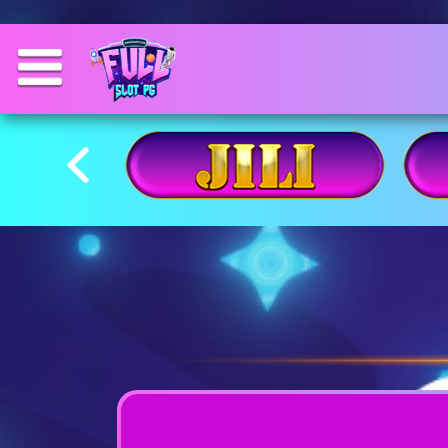
https://fullslotpg.org/