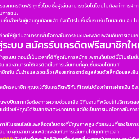
ารแจกเครดิตฟรีทุกชั่วโมง ซึ่งผู้เล่นสามารถรับได้โดยไม่ต้องทำการฝากเงิน
สในการชนะ
ชั่นสำหรับผู้เล่นทุนน้อยแล้ว ยังมีโปรโมชั่นอื่นๆ เช่น โบนัสเติมเงิน 
่วยให้ผู้เล่นสามารถเพิ่มโอกาสในการชนะและเพลิดเพลินกับการเล่นเกมไ
สู่ระบบ สมัครรับเครดิตฟรีสมาชิกใหม
่ระบบ ตอนนี้เป็นเวลาที่ดีที่สุดในการสมัคร เพราะเว็บไซต์นี้มีโปรโมชั่
ิน และสามารถใช้เครดิตนี้ในการเล่นเกมที่คุณชื่นชอบได้ทันที
ิกกับ นั้นง่ายและรวดเร็ว เพียงแค่กรอกข้อมูลส่วนตัวเล็กน้อยและยืนย
ณสมัครสมาชิก คุณจะได้รับเครดิตฟรีทันทีโดยไม่ต้องทำการฝากเงิน ซึ่
คุณพบปัญหาหรือต้องการความช่วยเหลือ มีทีมงานที่พร้อมให้บริการตล
งแต่ช่วยให้คุณได้รับสิทธิพิเศษมากมาย แต่ยังเป็นการเปิดโอกาสในก
รเล่นคาสิโนออนไลน์และสล็อตเว็บตรงที่มีคุณภาพสูง ด้วยระบบที่รองรับการ
สบาย คุณสามารถเพลิดเพลินกับการเล่นเกมได้ทุกที่ทุกเวลา