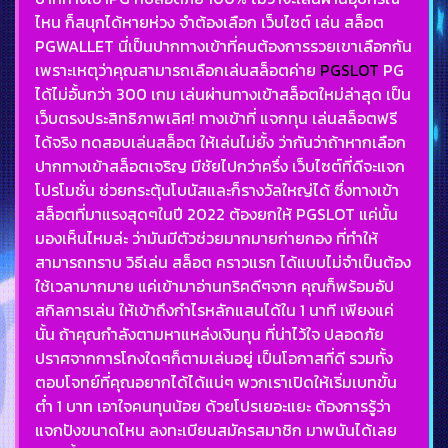
ไหน ก็สนุกได้หายห่วง จำต้องเลือก เว็บไซต์ เล่น สล็อต
PGWALLET นี่เป็นปากทางเข้าที่คนต้องการรวยเขาเลือกกัน
เพราะเหตุว่าคุณสามารถเลือกเล่นสล็อตค่าย
PGSLOT
PG
ได้ไม่อั้นกว่า 300 เกม เล่นผ่านทางเข้าสล็อตใหม่ล่าสุด เป็น
เว็บตรงประสิทธิภาพเลิศ! ทางเข้าที่ แจกทุน เล่นสล็อตฟรี
ได้จริง ทดสอบเล่นสล็อต ให้เล่นไม่ยั้ง ว่ากันว่าถ้าหากเลือก
ปากทางเข้าสล็อตเจริญ มีชัยไปกว่าครึ่ง เว็บไซต์ที่ดีจะแจก
โปรโมชั่น ช่วยกระตุ้นโบนัสและก็รางวัลใหญ่ได้ ซึ่งทางเข้า
สล็อตที่มาแรงสุดๆในปี 2022 ต้องยกให้ PGSLOT แค่นั้น
มองเห็นไหมล่ะ ว่ามันมีตัวช่วยมากมายก่ายกอง ที่ทำให้
สามารถทราบ วิธีเล่น สล็อต คราวแรก ได้แบบไม่จำเป็นต้อง
ใช้เวลามากมาย แค่เข้ามาอ่านทริคดีๆจาก คุณก็พร้อมอัป
สกิลการเล่น ให้เข้าถึงกำไรหลักแสนได้ใน 1 นาที เพียงแค่
นั้น ถ้าคุณกำลังตามหาแหล่งเงินทุน ที่น่าไว้ใจ ปลอดภัย
ปราศจากการโกงใดๆก็ตามเล่นอยู่ เป็นโอกาสที่ดี รวมทั้ง
ตอบโจทย์ที่คุณอยากได้ได้แน่ๆ พวกเราเปิดให้เริ่มเบทขั้น
ต่ำ 1 บาท เอาใจคนทุนน้อย ด้วยโปรเยอะแยะ ต้องการรู้ว่า
แจกปังขนาดไหน ลงทะเบียนสมัครสมาชิก มาพนันได้เลย