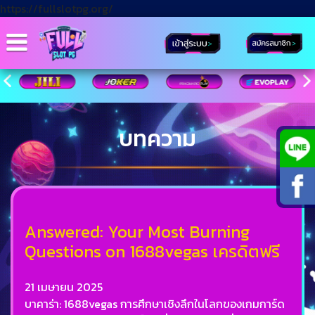
https://fullslotpg.org/
บทความ
Answered: Your Most Burning
Questions on 1688vegas เครดิตฟรี
21 เมษายน 2025
บาคาร่า: 1688vegas การศึกษาเชิงลึกในโลกของเกมการ์ด