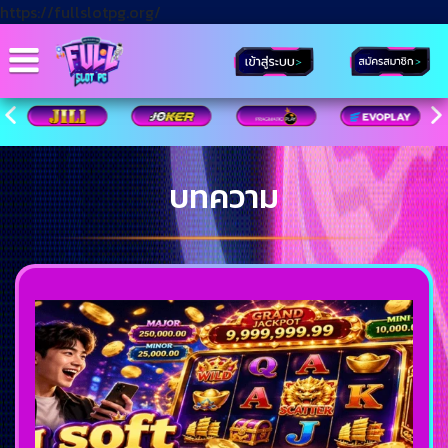
https://fullslotpg.org/
บทความ