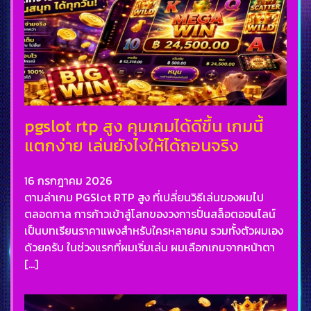
pgslot rtp สูง คุมเกมได้ดีขึ้น เกมนี้
แตกง่าย เล่นยังไงให้ได้ถอนจริง
16 กรกฎาคม 2026
ตามล่าเกม PGSlot RTP สูง ที่เปลี่ยนวิธีเล่นของผมไป
ตลอดกาล การก้าวเข้าสู่โลกของวงการปั่นสล็อตออนไลน์
เป็นบทเรียนราคาแพงสำหรับใครหลายคน รวมทั้งตัวผมเอง
ด้วยครับ ในช่วงแรกที่ผมเริ่มเล่น ผมเลือกเกมจากหน้าตา
[…]