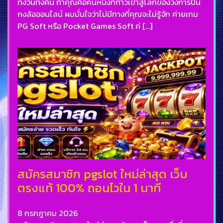
ทั้งวันทั้งคืน ถ้าคุณคือคนหนึ่งที่ก้าวเข้าสู่โลกของวงการปั่น
กงล้อออนไลน์ ผมมั่นใจว่าไม่มีทางที่คุณจะไม่รู้จัก ค่ายเกม
PG Soft หรือ Pocket Games Soft ค่ […]
สมัครสมาชิก pgslot ใหม่ล่าสุด เว็บ
ตรงแท้ 100% ถอนไวใน 1 นาที
8 กรกฎาคม 2026