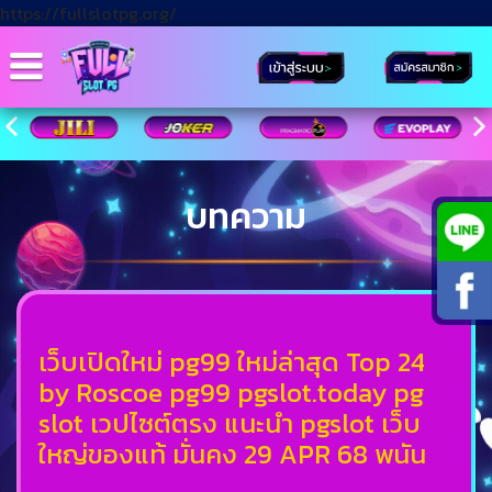
https://fullslotpg.org/
บทความ
เว็บเปิดใหม่ pg99 ใหม่ล่าสุด Top 24
by Roscoe pg99 pgslot.today pg
slot เวปไซต์ตรง แนะนำ pgslot เว็บ
ใหญ่ของแท้ มั่นคง 29 APR 68 พนัน