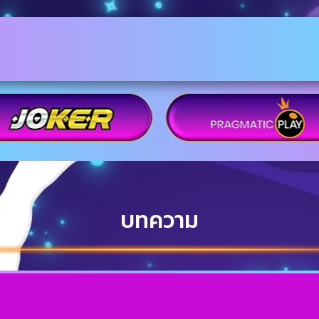
บทความ