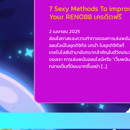
7 Sexy Methods To impro
Your RENO88 เครดิตฟรี
2 เมษายน 2025
ส่องโอกาสและความท้าทายของการเล่นพนั
ออนไลน์ในยุคดิจิทัล บทนำ ในยุคดิจิทัลที่
เทคโนโลยีเข้ามามีบทบาทสำคัญในชีวิตประจ
ของเรา การเล่นพนันออนไลน์หรือ “เว็บพนัน”
กลายเป็นที่นิยมมากขึ้นอย่า […]