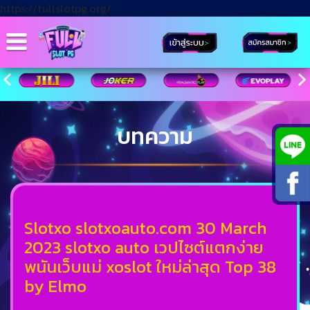
https://fullslotpg.org/
บทความ
Slotxo slotxoauto.com 30 March
2023 slotxo auto เวปไซต์แตกง่าย
พนันเว็บแม่ xoslot ใหม่ล่าสุด Top 38
by Elmo