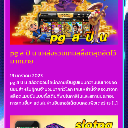
pg ส ปิ น แหล่งรวมเกมสล็อตสุดฮิตไว้
มากมาย
19 มกราคม 2023
pg ส ปิ น สล็อตออนไลน์กลายเป็นรูปแบบความบันเทิงยอด
นิยมสำหรับผู้คนจำนวนมากทั่วโลก เกมเหล่านี้จำลองมาจาก
สล็อตแมชชีนแบบดั้งเดิมที่พบในคาสิโนและสถานประกอบ
การเกมอื่นๆ แต่เล่นผ่านอินเทอร์เน็ตบนคอมพิวเตอร์หร […]