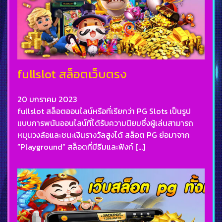
fullslot สล็อตเว็บตรง
20 มกราคม 2023
fullslot สล็อตออนไลน์หรือที่เรียกว่า PG Slots เป็นรูป
แบบการพนันออนไลน์ที่ได้รับความนิยมซึ่งผู้เล่นสามารถ
หมุนวงล้อและชนะเงินรางวัลสูงได้ สล็อต PG ย่อมาจาก
“Playground” สล็อตที่มีธีมและฟังก์ […]