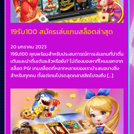
19รับ100 สมัครเล่นเกมสล็อตล่าสุด
20 มกราคม 2023
19รับ100 คุณพร้อมสำหรับประสบการณ์การเล่นเกมที่น่าตื่น
เต้นและน่าตื่นเต้นแล้วหรือยัง? ไม่ต้องมองหาที่ไหนนอกจาก
สล็อต PG! เกมสล็อตที่หลากหลายของเรานำเสนอบางสิ่ง
สำหรับทุกคน ตั้งแต่เกมโปรดสุดคลาสสิคไปจนถึง […]