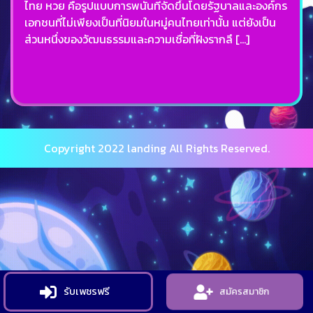
ไทย หวย คือรูปแบบการพนันที่จัดขึ้นโดยรัฐบาลและองค์กร
เอกชนที่ไม่เพียงเป็นที่นิยมในหมู่คนไทยเท่านั้น แต่ยังเป็น
ส่วนหนึ่งของวัฒนธรรมและความเชื่อที่ฝังรากลึ […]
Copyright 2022 landing All Rights Reserved.
รับเพชรฟรี
สมัครสมาชิก